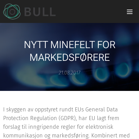
NYTT MINEFELT FOR
MARKEDSFØRERE
21.08.2017
I skyggen av oppstyret rundt EUs General Data
Protection Regulation (GDPR), har EU lagt frem
forslag til inngripende regler for elektronisk
kommunikasjon og markedsføring. Kombinert med