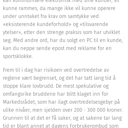
kan kommunisere elektronisk med sine kunder, vil
kunne rammes, da mange ikke vil kunne operere
under unntaket fra krav om samtykke ved
«eksisterende kundeforhold» og «tilsvarende
ytelser», etter den strenge praksis som har utviklet
seg. Med andre ord, har du solgt en PC til en kunde,
kan du neppe sende epost med reklame for en
sportsklokke.
Frem til i dag har risikoen ved overtredelse av
reglene vært begrenset, og det har tatt lang tid å
stoppe klare lovbrudd. De mest spekulative og
omfangsrike bruddene har blitt klaget inn for
Markedsrådet, som har ilagt overtredelsesgebyr på
ulike nivåer, men sjelden over 200 - 300 000 kroner.
Grunnen til at det er få saker, og at sakene tar lang
tid er blant annet at dagens Forbrukerombud som