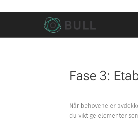
Fase 3: Etab
Når behovene er avdek
du viktige elementer som