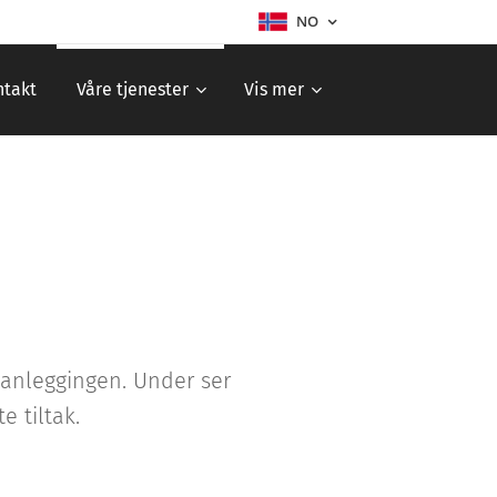
NO
ntakt
Våre tjenester
Vis mer
lanleggingen. Under ser
 tiltak.