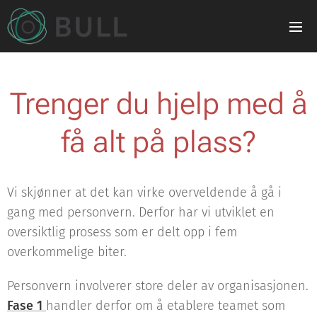
Trenger du hjelp med å
få alt på plass?
Vi skjønner at det kan virke overveldende å gå i
gang med personvern. Derfor har vi utviklet en
oversiktlig prosess som er delt opp i fem
overkommelige biter.
Personvern involverer store deler av organisasjonen.
Fase 1
handler derfor om å etablere teamet som