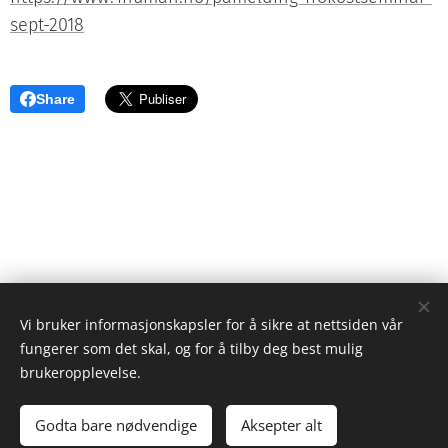
sept-2018
Share
© 2021 Advokatfirmaet Bull AS, Postboks 6604 St. Olavs pl., 0129 Oslo
Vi bruker informasjonskapsler for å sikre at nettsiden vår
fungerer som det skal, og for å tilby deg best mulig
Personvernerklæring
brukeropplevelse.
Informasjonskapsler
Språk
Godta bare nødvendige
Aksepter alt
Norsk
English