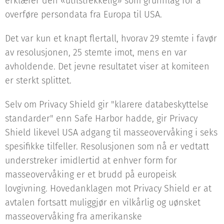
erklærer den «utilstrekkelig» som grunnlag for å
overføre persondata fra Europa til USA.
Det var kun et knapt flertall, hvorav 29 stemte i favør
av resolusjonen, 25 stemte imot, mens en var
avholdende. Det jevne resultatet viser at komiteen
er sterkt splittet.
Selv om Privacy Shield gir "klarere databeskyttelse
standarder" enn Safe Harbor hadde, gir Privacy
Shield likevel USA adgang til masseovervåking i seks
spesifikke tilfeller. Resolusjonen som nå er vedtatt
understreker imidlertid at enhver form for
masseovervåking er et brudd på europeisk
lovgivning. Hovedanklagen mot Privacy Shield er at
avtalen fortsatt muliggjør en vilkårlig og uønsket
masseovervåking fra amerikanske