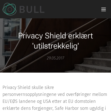
Privacy Shield erklært
'utilstrekkelig'
29.05.2017
Privacy Shield skulle sikre
personvernsopplysningene ved overføringer mellom
EU/EØS landene og USA etter at EU domstolen
erklærte dens forgjenger, Safe Harbor som ugyldig i