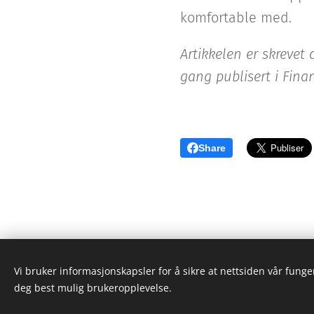
komfortable med.
Artikkelen er skrevet
gang publisert i Fina
Share
Vi bruker informasjonskapsler for å sikre at nettsiden vår funger
deg best mulig brukeropplevelse.
© 2021 Advokatfirmaet Bull AS, Postboks 6604 St. Ola
Personvernerklæring