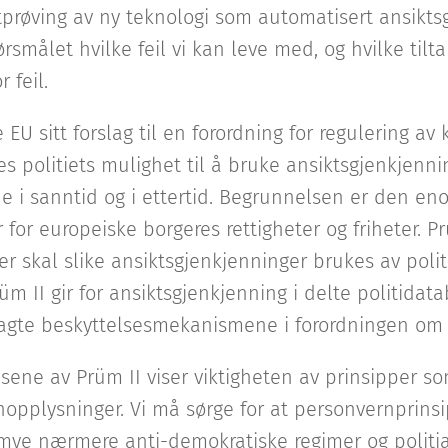
 utprøving av ny teknologi som automatisert ansikt
rsmålet hvilke feil vi kan leve med, og hvilke tilt
 feil.
 EU sitt forslag til en forordning for regulering av k
s politiets mulighet til å bruke ansiktsgjenkjenn
de i sanntid og i ettertid. Begrunnelsen er den eno
for europeiske borgeres rettigheter og friheter. Pr
r skal slike ansiktsgjenkjenninger brukes av politie
m II gir for ansiktsgjenkjenning i delte politidatab
agte beskyttelsesmekanismene i forordningen om k
ene av Prüm II viser viktigheten av prinsipper so
pplysninger. Vi må sørge for at personvernprinsip
 mye nærmere anti-demokratiske regimer og politia