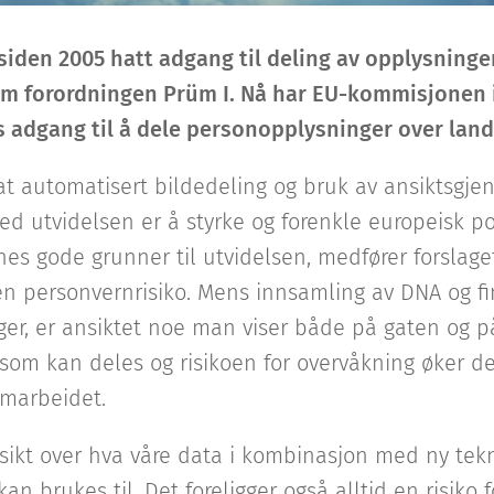
 siden 2005 hatt adgang til deling av opplysning
m forordningen Prüm I. Nå har EU-kommisjonen i 
ts adgang til å dele personopplysninger over lan
at automatisert bildedeling og bruk av ansiktsgje
d utvidelsen er å styrke og forenkle europeisk po
es gode grunner til utvidelsen, medfører forslage
en personvernrisiko. Mens innsamling av DNA og fi
ger, er ansiktet noe man viser både på gaten og p
m kan deles og risikoen for overvåkning øker der
amarbeidet.
rsikt over hva våre data i kombinasjon med ny tek
an brukes til. Det foreligger også alltid en risiko 