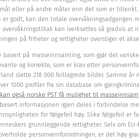
rmål eller på andre måter enn det som er tiltenkt
 er godt, kan den totale overvåkningsadgangen my
e overvåkningstiltak kan iverksettes så gradvis at 
ningen på friheter og rettigheter overstiger et aks
rne basert på masseinnsamling, som gjør det vanskel
vante og korrekte, som er krav etter personvernfo
rland slette 218 000 feillagrede bilder. Samme år m
over 1000 profiler fra sin database om gjengkrimin
 kan også norske PST få mulighet til masseinnsamli
ilbasert informasjonen igjen deles i forbindelse me
synligheten for følgefeil høy. Slike følgefeil er fa
enneskers grunnleggende rettigheter. Selv om EU
l overholde personvernforordningen, er det høy gra