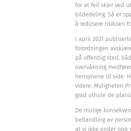
for at feil skjer ved
bildedeling. Så er spø
å redusere risikoen for
I april 2021 publiserte
forordningen avskjære
på offentlig sted, bå
overvåkning medfører 
hensynene til side. He
videre. Muligheten Prü
grad uthule de planl
De mulige konsekvens
behandling av persono
at vi ikke ender opp