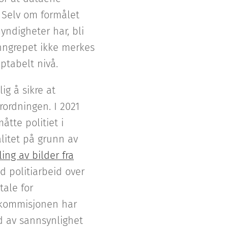
. Selv om formålet
ndigheter har, bli
inngrepet ikke merkes
eptabelt nivå.
ig å sikre at
rordningen. I 2021
åtte politiet i
alitet på grunn av
ng av bilder fra
d politiarbeid over
tale for
-kommisjonen har
d av sannsynlighet