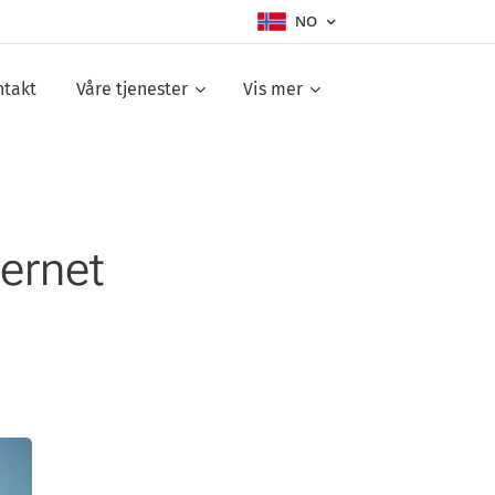
NO
ntakt
Våre tjenester
Vis mer
vernet