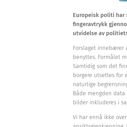
Europeisk politi har
fingeravtrykk gjenno
utvidelse av politie
Forslaget innebærer 
benyttes. Formålet me
Samtidig som det finn
borgere utsettes for 
naturlige begrensnin
Både mengden data so
bilder inkluderes i s
Vi har ennå ikke ove
ansiktsgjenkjenning, k