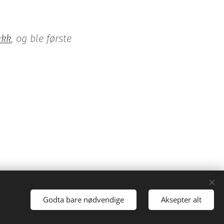
akk
, og ble første
Godta bare nødvendige
Aksepter alt
Informasjonskapsler
Språk
Norsk
English