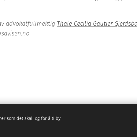
 av advokatfullmektig
Thale Cecilia Gautier Gjerdsb
nsavisen.no
er som det skal, og for å tilby
vs pl., 0129 Oslo