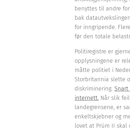
benyttes til andre fo
bak datautvekslingen
for inngripende. Fler
før den totale belast
Politiregistre er gje
opplysningene er rele
måtte politiet i Nede
Storbritannia slette 
diskriminering.
Snart
internett.
Når slik fe
landegrensene, er sann
enkeltskjebner og m
lovet at Prüm II ska