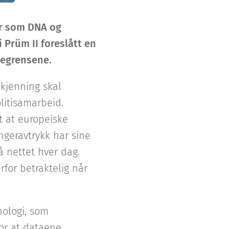
er som DNA og
Prüm II foreslått en
degrensene.
nkjenning skal
litisamarbeid.
t at europeiske
ngeravtrykk har sine
å nettet hver dag.
for betraktelig når
nologi, som
for at dataene