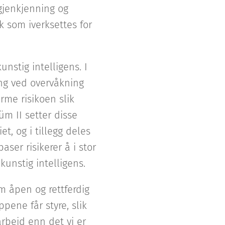
sgjenkjenning og
ak som iverksettes for
unstig intelligens. I
ing ved overvåkning
rme risikoen slik
üm II setter disse
t, og i tillegg deles
aser risikerer å i stor
unstig intelligens.
m åpen og rettferdig
pene får styre, slik
rbeid enn det vi er