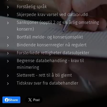
Forståelig språk
Skjerpede krav varsel ved databrudd
Sanksjoner (opptil 2 og 4% årlig omsetning
konsern)
Bortfall melde- og konsesjonsplikt
Bindende konsernregler nå regulert
Forsterkede rettigheter datasubjekter
Begrense databehandling - krav til
minimering
Sletterett - rett til å bli glemt
Tidskrav svar fra databehandler
Share