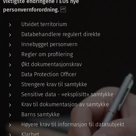
viktigste endringene i EUs nye
personvernforordning.
Utvidet territorium
Databehandlere regulert direkte
Innebygget personvern
Regler om profilering
Økt dokumentasjonskrav
Data Protection Officer
Strengere krav til samtykke
Sensitive data - «eksplisitt» samtykke
Krav til dokumentasjon av samtykke
Barns samtykke
Høyere krav til informasjon til datasubjekt
Klarhet