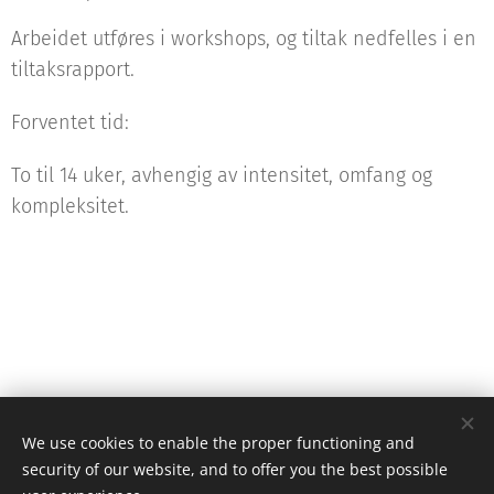
Arbeidet utføres i workshops, og tiltak nedfelles i en
tiltaksrapport.
Forventet tid:
To til 14 uker, avhengig av intensitet, omfang og
kompleksitet.
© 2021 Advokatfirmaet Bull AS, P.O. Box 6604 St. Olavs pl. , 0129 Oslo
We use cookies to enable the proper functioning and
security of our website, and to offer you the best possible
Privacy statement